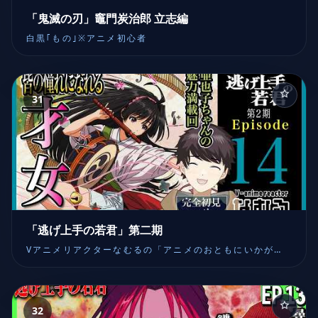
「鬼滅の刃」竈門炭治郎 立志編
白黒｢もの｣※アニメ初心者
31
「逃げ上手の若君」第二期
Vアニメリアクターなむるの「アニメのおともにいかがで
しょうか」同時視聴 ANIME REACTION
32