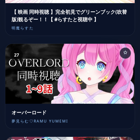
【 映画 同時視聴 】完全初見でグリーンブック(吹替
版)観るぞー！！【 #らすたと視聴中 】
明魔らすた
27
オーバーロード
夢見らむ♡RAMU YUMEMI