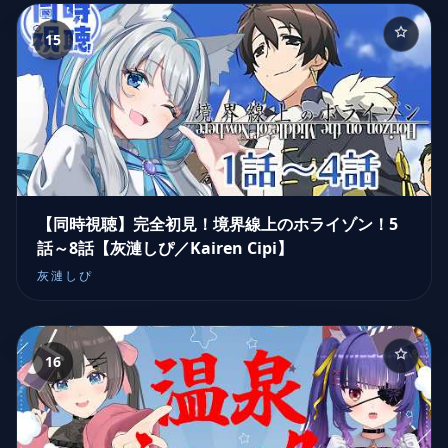
15
【同時視聴】完全初見！境界線上のホライゾン！5
話～8話【灰漣しぴ／Kairen Cipi】
灰漣しぴ
16