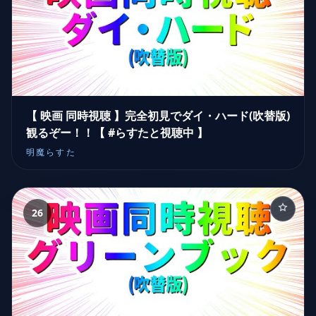
【 映画 同時視聴 】完全初見でダイ・ハード(吹替版)
観るぞー！！【 #らすたと視聴中 】
明魔らすた
26