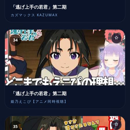
「逃げ上手の若君」第二期
カズマックス KAZUMAX
34
「逃げ上手の若君」第二期
姫乃えこぴ【アニメ同時視聴】
35