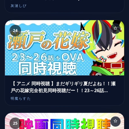
灰漣しぴ
24
【 アニメ 同時視聴 】まだギリギリ夏だよね！！瀬
戸の花嫁完全初見同時視聴だー！！23～26話
+OVA2話【 #らすたと視聴中 / 瀬戸の花嫁(2007) 】
明魔らすた
25