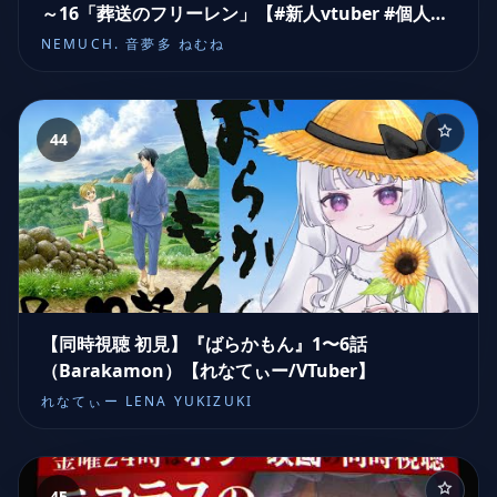
～16「葬送のフリーレン」【#新人vtuber #個人
vtuber #vtuber #同時視聴 #アニメ#マンガ#音夢
NEMUCH. 音夢多 ねむね
多ねむね#葬送のフリーレン 】
44
【同時視聴 初見】『ばらかもん』1〜6話
（Barakamon）【れなてぃー/VTuber】
れなてぃー LENA YUKIZUKI
45