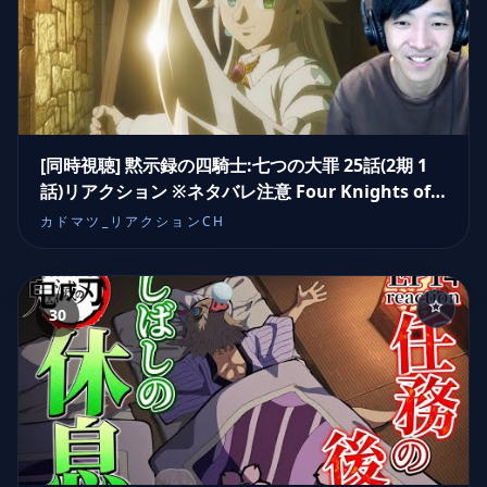
[同時視聴] 黙示録の四騎士:七つの大罪 25話(2期 1
話)リアクション ※ネタバレ注意 Four Knights of
the Apocalypse Reaction(auto Eng sub)
カドマツ_リアクションCH
30