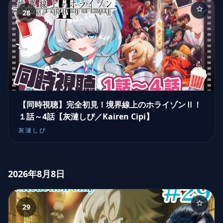
28
【同時視聴】完全初見！境界線上のホライゾンⅡ！
１話～4話【灰漣しぴ／Kairen Cipi】
灰漣しぴ
2026年8月8日
29