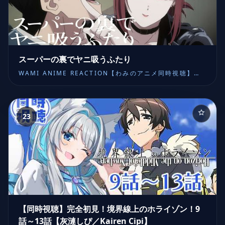
スーパーの裏でヤニ吸うふたり
WAMI ANIME REACTION【わみのアニメ同時視聴】音
声のみ
23
【同時視聴】完全初見！境界線上のホライゾン！9
話～13話【灰漣しぴ／Kairen Cipi】