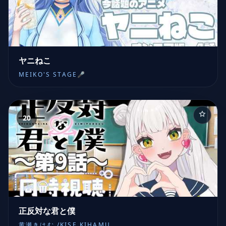
ヤニねこ
MEIKO'S STAGE🎤
20
正反対な君と僕
黄瀬きはむ /KISE KIHAMU