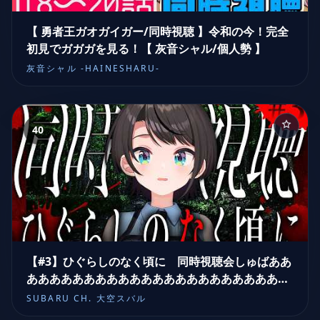
【 勇者王ガオガイガー/同時視聴 】令和の今！完全
初見でガガガを見る！【 灰音シャル/個人勢 】
灰音シャル -HAINESHARU-
40
【#3】ひぐらしのなく頃に 同時視聴会しゅばああ
あああああああああああああああああああああああ
ああああああああああああ！！！！！！【ホロライ
SUBARU CH. 大空スバル
ブ/大空スバル】